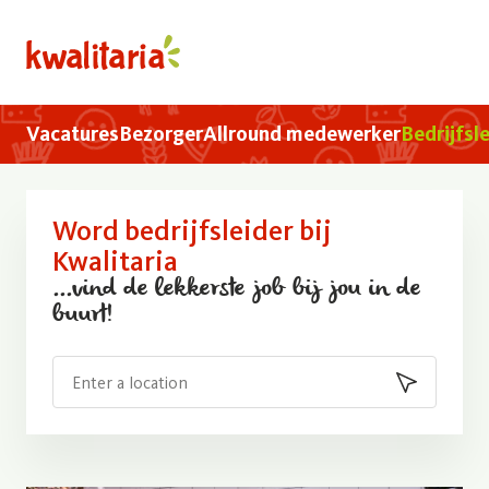
Overslaan en naar de inhoud gaan
home
Hoofdnavigatie
Vacatures
Bezorger
Allround medewerker
Bedrijfsl
Word bedrijfsleider bij
Kwalitaria
...vind de lekkerste job bij jou in de
buurt!
Search
Main CTA b