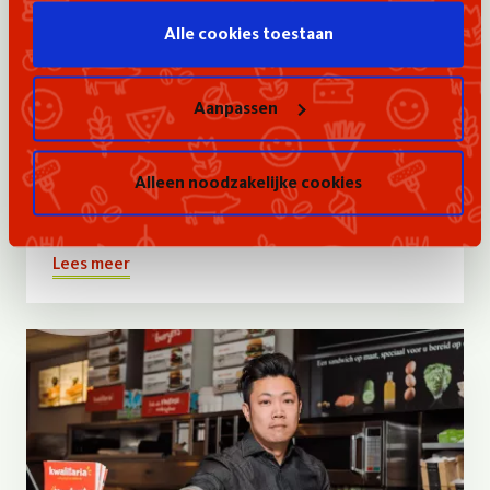
Kwalitaria Schuytgraaf (Arnhem)
Alle cookies toestaan
Zijn jouw mouwen standaard opgestroopt, klaar om
aan te pakken en heb jij relevante werkervaring? Yes,
dat zien we graag! Kwalitaria Schuytgraaf zoekt een
Aanpassen
(assistent) bedrijfsleider die klaar is om de schouders
eronder te zetten. Hebben we het over jou?
Solliciteer vandaag nog op de vacature (assistent)
Alleen noodzakelijke cookies
Bedrijfsleider horeca in Arnhem.
Lees meer