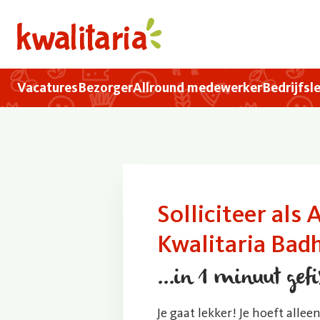
Overslaan en naar de inhoud gaan
home
Hoofdnavigatie
Vacatures
Bezorger
Allround medewerker
Bedrijfsl
Solliciteer als
Kwalitaria Bad
...in 1 minuut gefi
Je gaat lekker! Je hoeft all