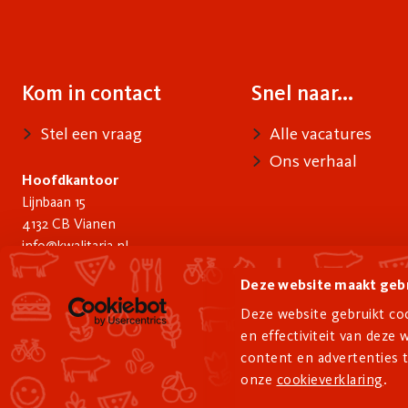
Kom in contact
Snel naar...
Contact
Voet
Stel een vraag
Alle vacatures
Ons verhaal
Hoofdkantoor
Lijnbaan 15
4132 CB Vianen
info@kwalitaria.nl
Deze website maakt gebr
Deze website gebruikt coo
en effectiviteit van dez
content en advertenties t
© 2026 Kwalitaria. All
home
onze
cookieverklaring
.