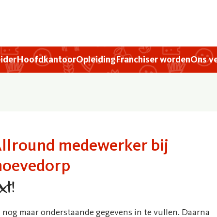
eider
Hoofdkantoor
Opleiding
Franchiser worden
Ons ve
 Allround medewerker bij
hoevedorp
xt!
een nog maar onderstaande gegevens in te vullen. Daarna