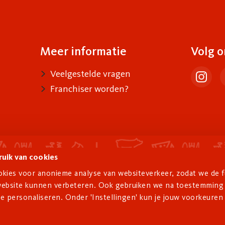
Meer informatie
Volg o
Info
Veelgestelde vragen
instag
Franchiser worden?
uik van cookies
kies voor anonieme analyse van websiteverkeer, zodat we de fu
e website kunnen verbeteren. Ook gebruiken we na toestemming
e personaliseren. Onder 'Instellingen' kun je jouw voorkeuren w
Service men
e rechten voorbehouden.
Privacy
Algemene voor